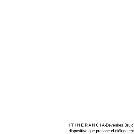
I T I N E R A N C I A-Devenires Brujos
dispositivo que propone el diálogo ent