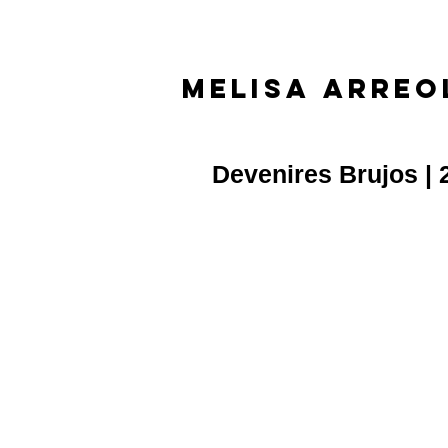
MELISA ARR
MELISA ARR
Devenires Brujos | 