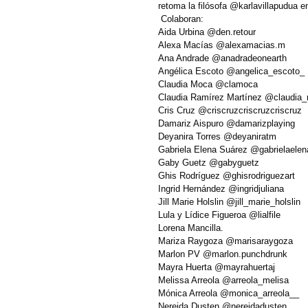
retoma la filósofa @karlavillapudua en
 Colaboran:
Aida Urbina @den.retour 
Alexa Macías @alexamacias.m 
Ana Andrade @anadradeonearth 
Angélica Escoto @angelica_escoto_ 
Claudia Moca @clamoca 
Claudia Ramírez Martínez @claudia_
Cris Cruz @criscruzcriscruzcriscruz 
Damariz Aispuro @damarizplaying 
Deyanira Torres @deyaniratm 
Gabriela Elena Suárez @gabrielaelen
Gaby Guetz @gabyguetz 
Ghis Rodríguez @ghisrodriguezart 
Ingrid Hernández @ingridjuliana 
Jill Marie Holslin @jill_marie_holslin 
Lula y Lídice Figueroa @lialfile 
Lorena Mancilla. 
Mariza Raygoza @marisaraygoza 
Marlon PV @marlon.punchdrunk 
Mayra Huerta @mayrahuertaj 
Melissa Arreola @arreola_melisa 
Mónica Arreola @monica_arreola__ 
Nereida Dusten @nereidadusten 