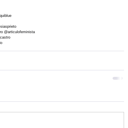
quiblue 
siasprieto 
o @articulofeminista 
castro 
do