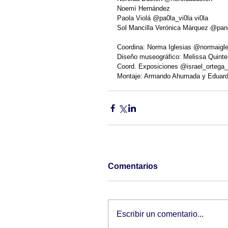
Noemí Hernández 
Paola Violá @pa0la_vi0la vi0la 
Sol Mancilla Verónica Márquez @pan
Coordina: Norma Iglesias @normaigle
Diseño museográfico: Melissa Quinter
Coord. Exposiciones @israel_ortega_
Montaje: Armando Ahumada y Eduar
Comentarios
Escribir un comentario...